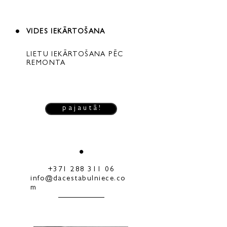
VIDES IEKĀRTOŠANA
LIETU IEKĀRTOŠANA PĒC
REMONTA
p a j a u t ā !
+371 288 311 06
info@dacestabulniece.co
m